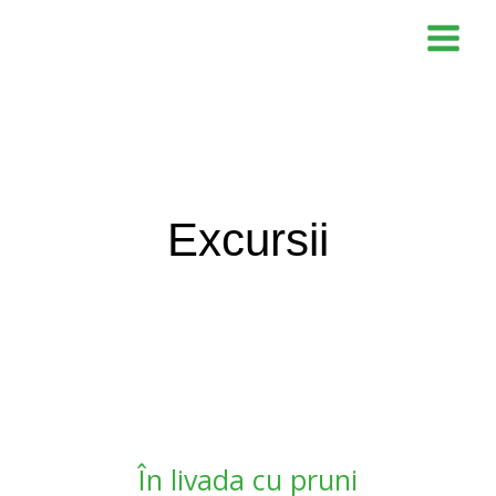
Skip
to
content
Excursii
În livada cu pruni