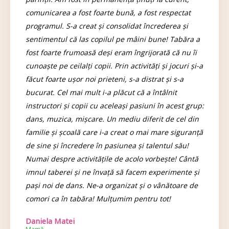
comunicarea a fost foarte bună, a fost respectat
programul. S-a creat și consolidat încrederea și
sentimentul că las copilul pe mâini bune! Tabăra a
fost foarte frumoasă deși eram îngrijorată că nu îi
cunoaște pe ceilalți copii. Prin activități și jocuri și-a
făcut foarte ușor noi prieteni, s-a distrat și s-a
bucurat. Cel mai mult i-a plăcut că a întâlnit
instructori și copii cu aceleași pasiuni în acest grup:
dans, muzica, mișcare. Un mediu diferit de cel din
familie și școală care i-a creat o mai mare siguranță
de sine și încredere în pasiunea și talentul său!
Numai despre activitățile de acolo vorbește! Cântă
imnul taberei și ne învață să facem experimente și
pași noi de dans. Ne-a organizat și o vânătoare de
comori ca în tabăra! Mulțumim pentru tot!
Daniela Matei